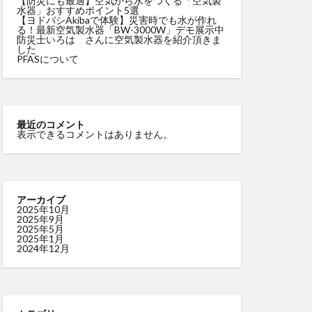
【防災にも最適】空気から水をつくる「空気製
水器」おすすめポイント5選
【ヨドバシAkibaで体験】災害時でも水が作れ
る！最新空気製水器「BW-3000W」デモ展示中
防災士いろは さんに空気製水器を紹介頂きま
した
PFASについて
最近のコメント
表示できるコメントはありません。
アーカイブ
2025年10月
2025年9月
2025年5月
2025年1月
2024年12月