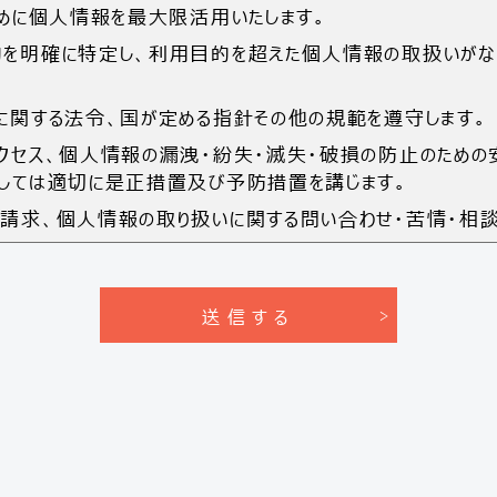
ために個人情報を最大限活用いたします。
を明確に特定し、利用目的を超えた個人情報の取扱いがな
に関する法令、国が定める指針その他の規範を遵守します。
クセス、個人情報の漏洩・紛失・滅失・破損の防止のための
しては適切に是正措置及び予防措置を講じます。
請求、個人情報の取り扱いに関する問い合わせ・苦情・相談
メントシステムを継続的に見直し、適切に改善します。
項
利用目的は下記の通りです。
情報】
答
提供